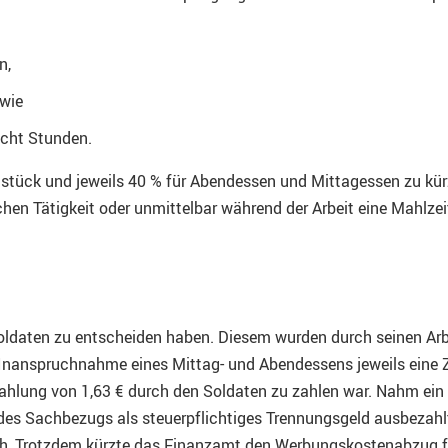
n,
owie
acht Stunden.
hstück und jeweils 40 % für Abendessen und Mittagessen zu kü
en Tätigkeit oder unmittelbar während der Arbeit eine Mahlzeit
soldaten zu entscheiden haben. Diesem wurden durch seinen Arb
i Inanspruchnahme eines Mittag- und Abendessens jeweils eine 
lung von 1,63 € durch den Soldaten zu zahlen war. Nahm ein S
 des Sachbezugs als steuerpflichtiges Trennungsgeld ausbezah
ch, Trotzdem kürzte das Finanzamt den Werbungskostenabzug fü