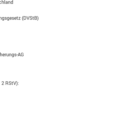
chland
ngsgesetz (DVStB)
cherungs-AG
 2 RStV):