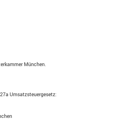
raterkammer München.
§27a Umsatzsteuergesetz:
nchen