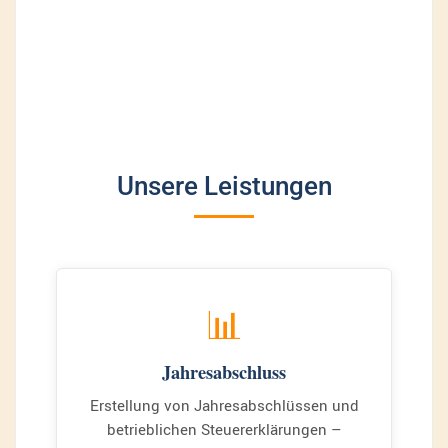
Partner für
Privatpersonen,
Freiberufler und
Unternehmen. Seit
über 50 Jahren.
Unsere Leistungen
📊
Jahresabschluss
Erstellung von Jahresabschlüssen und
betrieblichen Steuererklärungen –