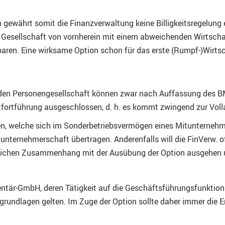
gewährt somit die Finanzverwaltung keine Billigkeitsregelung e
e Gesellschaft von vornherein mit einem abweichenden Wirtschaft
aren. Eine wirksame Option schon für das erste (Rumpf-)Wirtsc
den Personengesellschaft können zwar nach Auffassung des BM
rtfortführung ausgeschlossen, d. h. es kommt zwingend zur Voll
en, welche sich im Sonderbetriebsvermögen eines Mitunternehm
tunternehmerschaft übertragen. Anderenfalls will die FinVerw. o
ftlichen Zusammenhang mit der Ausübung der Option ausgehen 
entär-GmbH, deren Tätigkeit auf die Geschäftsführungsfunktion
bsgrundlagen gelten. Im Zuge der Option sollte daher immer die 