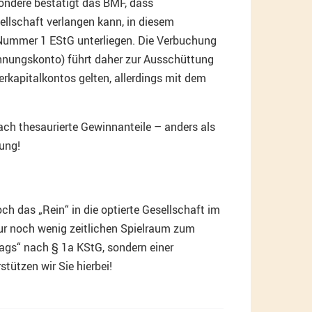
ondere bestätigt das BMF, dass
ellschaft verlangen kann, in diesem
 Nummer 1 EStG unterliegen. Die Verbuchung
hnungskonto) führt daher zur Ausschüttung
rkapitalkontos gelten, allerdings mit dem
ch thesaurierte Gewinnanteile – anders als
ung!
 das „Rein“ in die optierte Gesellschaft im
ur noch wenig zeitlichen Spielraum zum
rags“ nach § 1a KStG, sondern einer
tützen wir Sie hierbei!