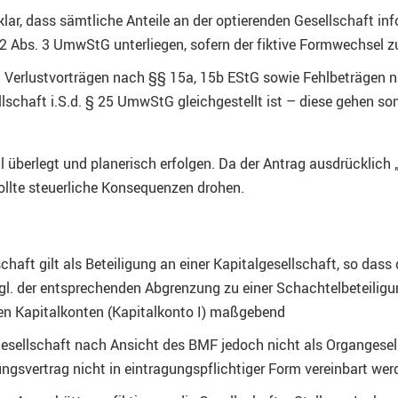
lar, dass sämtliche Anteile an der optierenden Gesellschaft info
 Abs. 3 UmwStG unterliegen, sofern der fiktive Formwechsel z
l. Verlustvorträgen nach §§ 15a, 15b EStG sowie Fehlbeträgen
lschaft i.S.d. § 25 UmwStG gleichgestellt ist – diese gehen 
l überlegt und planerisch erfolgen. Da der Antrag ausdrücklich 
ollte steuerliche Konsequenzen drohen.
chaft gilt als Beteiligung an einer Kapitalgesellschaft, so dass
zgl. der entsprechenden Abgrenzung zu einer Schachtelbeteiligu
sten Kapitalkonten (Kapitalkonto I) maßgebend
sellschaft nach Ansicht des BMF jedoch nicht als Organgesells
gsvertrag nicht in eintragungspflichtiger Form vereinbart wer