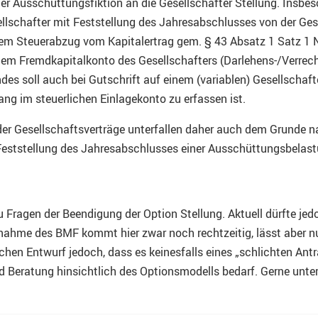
 Ausschüttungsfiktion an die Gesellschafter Stellung. Insbes
llschafter mit Feststellung des Jahresabschlusses von der Ges
dem Steuerabzug vom Kapitalertrag gem. § 43 Absatz 1 Satz 1
nem Fremdkapitalkonto des Gesellschafters (Darlehens-/Verrec
s soll auch bei Gutschrift auf einem (variablen) Gesellschafte
ng im steuerlichen Einlagekonto zu erfassen ist.
r Gesellschaftsverträge unterfallen daher auch dem Grunde na
t Feststellung des Jahresabschlusses einer Ausschüttungsbelast
gen der Beendigung der Option Stellung. Aktuell dürfte jedoch
gnahme des BMF kommt hier zwar noch rechtzeitig, lässt aber n
hen Entwurf jedoch, dass es keinesfalls eines „schlichten Ant
 Beratung hinsichtlich des Optionsmodells bedarf. Gerne unters