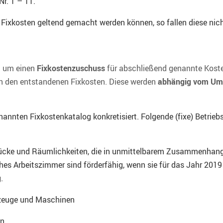
r. 1 – 11.
 Fixkosten geltend gemacht werden können, so fallen diese nic
ch um einen
Fixkostenzuschuss
für abschließend genannte Koste
h den entstandenen Fixkosten. Diese werden
abhängig vom Um
nten Fixkostenkatalog konkretisiert. Folgende (fixe) Betriebsk
ücke und Räumlichkeiten, die in unmittelbarem Zusammenhang 
es Arbeitszimmer sind förderfähig, wenn sie für das Jahr 2019
.
hrzeuge und Maschinen
en