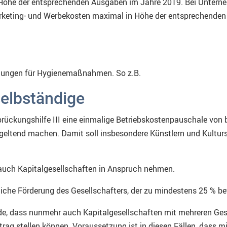
Höhe der entsprechenden Ausgaben im Jahre 2019. Bei Untern
rketing- und Werbekosten maximal in Höhe der entsprechenden
ndungen für Hygienemaßnahmen. So z.B.
selbständige
ückungshilfe III eine einmalige Betriebskostenpauschale von 
I geltend machen. Damit soll insbesondere Künstlern und Kultur
 auch Kapitalgesellschaften in Anspruch nehmen.
iche Förderung des Gesellschafters, der zu mindestens 25 % bete
, dass nunmehr auch Kapitalgesellschaften mit mehreren Gesel
trag stellen können. Voraussetzung ist in diesen Fällen, dass 