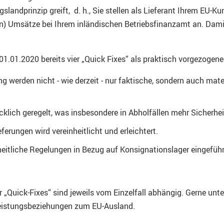
landprinzip greift, d. h., Sie stellen als Lieferant Ihrem EU-K
) Umsätze bei Ihrem inländischen Betriebsfinanzamt an. Damit
01.01.2020 bereits vier „Quick Fixes“ als praktisch vorgezog
erden nicht ‒ wie derzeit ‒ nur faktische, sondern auch materi
.
lich geregelt, was insbesondere in Abholfällen mehr Sicherheit
erungen wird vereinheitlicht und erleichtert.
heitliche Regelungen in Bezug auf Konsignationslager eingeführ
 „Quick-Fixes“ sind jeweils vom Einzelfall abhängig. Gerne unter
 Leistungsbeziehungen zum EU-Ausland.