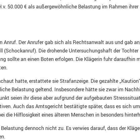
H.v. 50.000 € als außergewöhnliche Belastung im Rahmen ihrer
en Anruf. Der Anrufer gab sich als Rechtsanwalt aus und gab an,
oll (Schockanruf). Die drohende Untersuchungshaft der Tochter
ng sollte an einen Boten erfolgen. Die Klägerin fuhr daraufhin 
ten.
haut hatte, erstattete sie Strafanzeige. Die gezahlte „Kautio
he Belastung geltend. Insbesondere hätte sie zwar im Nachhin
nkt seien ihr diese aber aufgrund der aufgebauten Stresssitua
ativen. Auch das Amtsgericht bestätigte später, dass es sich 
die Hilflosigkeit eines älteren Menschen in besonders hinterh
elastung dennoch nicht zu. Es verwies darauf, dass der Kläger
en.